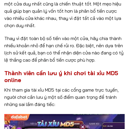
một cửa duy nhất cũng là chiến thuật tốt. Một mẹo hiệu
quả giúp bạn quản lý vốn tốt hơn là phân bổ tiền cược
vào nhiều cửa khác nhau, thay vì đặt tất cả vào một lựa
chọn duy nhất.
Thay vì đặt toàn bộ số tiền vào một cửa, hãy chia thành
nhiều khoản nhỏ để hạn chế rủi ro. Đặc biệt, nên dựa trên
lịch sử kết quả, bạn có thể nhận diện cửa nào đang có tỷ
lệ thắng cao để phân bổ tiền cược phù hợp.
Thành viên cần lưu ý khi chơi tài xỉu MD5
online
Khi tham gia tài xỉu MD5 tại các cổng game trực tuyến,
người chơi cần lưu ý một số điểm quan trọng để tránh
những sai lầm đáng tiếc: