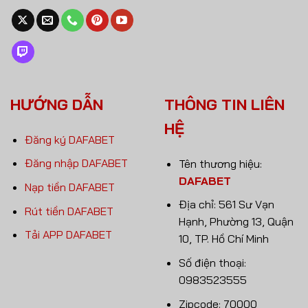
HƯỚNG DẪN
THÔNG TIN LIÊN
HỆ
Đăng ký DAFABET
Đăng nhập DAFABET
Tên thương hiệu:
DAFABET
Nạp tiền DAFABET
Địa chỉ: 561 Sư Vạn
Rút tiền DAFABET
Hạnh, Phường 13, Quận
Tải APP DAFABET
10, TP. Hồ Chí Minh
Số điện thoại:
0983523555
Zipcode: 70000