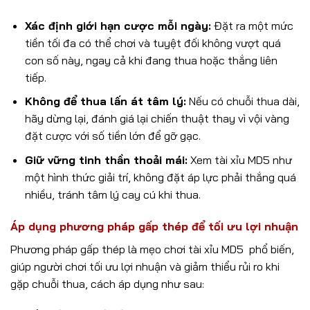
Xác định giới hạn cược mỗi ngày:
Đặt ra một mức
tiền tối đa có thể chơi và tuyệt đối không vượt quá
con số này, ngay cả khi đang thua hoặc thắng liên
tiếp.
Không để thua lấn át tâm lý:
Nếu có chuỗi thua dài,
hãy dừng lại, đánh giá lại chiến thuật thay vì vội vàng
đặt cược với số tiền lớn để gỡ gạc.
Giữ vững tinh thần thoải mái:
Xem tài xỉu MD5 như
một hình thức giải trí, không đặt áp lực phải thắng quá
nhiều, tránh tâm lý cay cú khi thua.
Áp dụng phương pháp gấp thép để tối ưu lợi nhuận
Phương pháp gấp thép là mẹo chơi tài xỉu MD5 phổ biến,
giúp người chơi tối ưu lợi nhuận và giảm thiểu rủi ro khi
gặp chuỗi thua, cách áp dụng như sau: