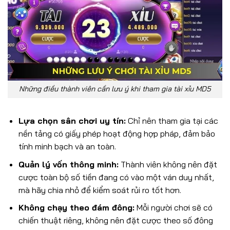
Những điều thành viên cần lưu ý khi tham gia tài xỉu MD5
Lựa chọn sân chơi uy tín:
Chỉ nên tham gia tại các
nền tảng có giấy phép hoạt động hợp pháp, đảm bảo
tính minh bạch và an toàn.
Quản lý vốn thông minh:
Thành viên không nên đặt
cược toàn bộ số tiền đang có vào một ván duy nhất,
mà hãy chia nhỏ để kiểm soát rủi ro tốt hơn.
Không chạy theo đám đông:
Mỗi người chơi sẽ có
chiến thuật riêng, không nên đặt cược theo số đông