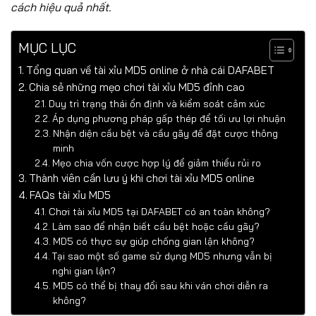
cách hiệu quả nhất.
MỤC LỤC
Tổng quan về tài xỉu MD5 online ở nhà cái DAFABET
Chia sẻ những mẹo chơi tài xỉu MD5 đỉnh cao
Duy trì trạng thái ổn định và kiểm soát cảm xúc
Áp dụng phương pháp gấp thép để tối ưu lợi nhuận
Nhận diện cầu bệt và cầu gãy để đặt cược thông
minh
Mẹo chia vốn cược hợp lý để giảm thiểu rủi ro
Thành viên cần lưu ý khi chơi tài xỉu MD5 online
FAQs tài xỉu MD5
Chơi tài xỉu MD5 tại DAFABET có an toàn không?
Làm sao để nhận biết cầu bệt hoặc cầu gãy?
MD5 có thực sự giúp chống gian lận không?
Tại sao một số game sử dụng MD5 nhưng vẫn bị
nghi gian lận?
MD5 có thể bị thay đổi sau khi ván chơi diễn ra
không?