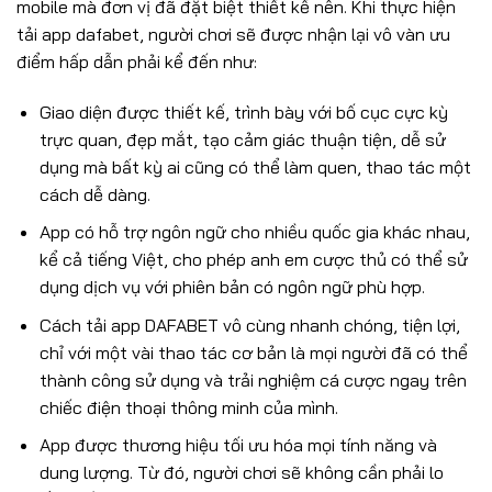
mobile mà đơn vị đã đặt biệt thiết kế nên. Khi thực hiện
tải app dafabet, người chơi sẽ được nhận lại vô vàn ưu
điểm hấp dẫn phải kể đến như:
Giao diện được thiết kế, trình bày với bố cục cực kỳ
trực quan, đẹp mắt, tạo cảm giác thuận tiện, dễ sử
dụng mà bất kỳ ai cũng có thể làm quen, thao tác một
cách dễ dàng.
App có hỗ trợ ngôn ngữ cho nhiều quốc gia khác nhau,
kể cả tiếng Việt, cho phép anh em cược thủ có thể sử
dụng dịch vụ với phiên bản có ngôn ngữ phù hợp.
Cách tải app DAFABET vô cùng nhanh chóng, tiện lợi,
chỉ với một vài thao tác cơ bản là mọi người đã có thể
thành công sử dụng và trải nghiệm cá cược ngay trên
chiếc điện thoại thông minh của mình.
App được thương hiệu tối ưu hóa mọi tính năng và
dung lượng. Từ đó, người chơi sẽ không cần phải lo