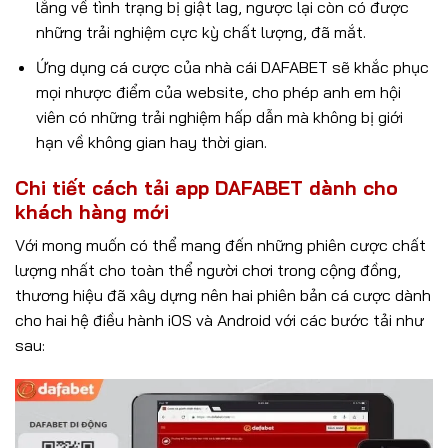
lắng về tình trạng bị giật lag, ngược lại còn có được
những trải nghiệm cực kỳ chất lượng, đã mắt.
Ứng dụng cá cược của nhà cái DAFABET sẽ khắc phục
mọi nhược điểm của website, cho phép anh em hội
viên có những trải nghiệm hấp dẫn mà không bị giới
hạn về không gian hay thời gian.
Chi tiết cách tải app DAFABET dành cho
khách hàng mới
Với mong muốn có thể mang đến những phiên cược chất
lượng nhất cho toàn thể người chơi trong cộng đồng,
thương hiệu đã xây dựng nên hai phiên bản cá cược dành
cho hai hệ điều hành iOS và Android với các bước tải như
sau: