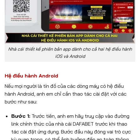
Nhà cái thiết kế phiên bản app dành cho cả hai hệ điều hành
iOS và Android
Hệ điều hành Android
Nếu mọi người là tín đồ của các dòng máy có hệ điều
hành Android, anh em chỉ cần thao tác cài đặt với các
bước như sau:
Bước 1:
Trước tiên, anh em hãy truy cập vào đường
link chính thức của nhà cái DAFABET trước khi thao
tác cài đặt ứng dụng. Bước đầu này đóng vai trò cực
kỳ quan trọng, có thể ảnh hưởng đến an toàn thông