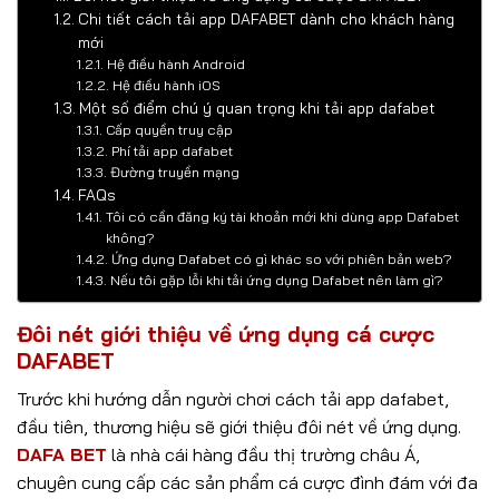
Chi tiết cách tải app DAFABET dành cho khách hàng
mới
Hệ điều hành Android
Hệ điều hành iOS
Một số điểm chú ý quan trọng khi tải app dafabet
Cấp quyền truy cập
Phí tải app dafabet
Đường truyền mạng
FAQs
Tôi có cần đăng ký tài khoản mới khi dùng app Dafabet
không?
Ứng dụng Dafabet có gì khác so với phiên bản web?
Nếu tôi gặp lỗi khi tải ứng dụng Dafabet nên làm gì?
Đôi nét giới thiệu về ứng dụng cá cược
DAFABET
Trước khi hướng dẫn người chơi cách tải app dafabet,
đầu tiên, thương hiệu sẽ giới thiệu đôi nét về ứng dụng.
DAFA BET
là nhà cái hàng đầu thị trường châu Á,
chuyên cung cấp các sản phẩm cá cược đình đám với đa