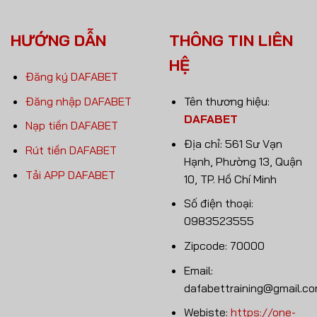
HƯỚNG DẪN
THÔNG TIN LIÊN
HỆ
Đăng ký DAFABET
Đăng nhập DAFABET
Tên thương hiệu:
DAFABET
Nạp tiền DAFABET
Địa chỉ: 561 Sư Vạn
Rút tiền DAFABET
Hạnh, Phường 13, Quận
Tải APP DAFABET
10, TP. Hồ Chí Minh
Số điện thoại:
0983523555
Zipcode: 70000
Email:
dafabettraining@gmail.c
Webiste:
https://one-