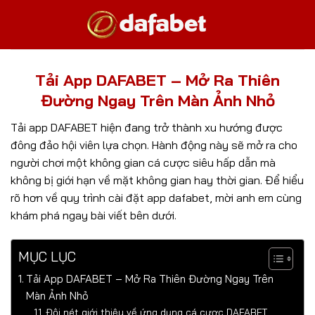
Bỏ
qua
nội
dung
Tải App DAFABET – Mở Ra Thiên
Đường Ngay Trên Màn Ảnh Nhỏ
Tải app DAFABET hiện đang trở thành xu hướng được
đông đảo hội viên lựa chọn. Hành động này sẽ mở ra cho
người chơi một không gian cá cược siêu hấp dẫn mà
không bị giới hạn về mặt không gian hay thời gian. Để hiểu
rõ hơn về quy trình cài đặt app dafabet, mời anh em cùng
khám phá ngay bài viết bên dưới.
MỤC LỤC
Tải App DAFABET – Mở Ra Thiên Đường Ngay Trên
Màn Ảnh Nhỏ
Đôi nét giới thiệu về ứng dụng cá cược DAFABET