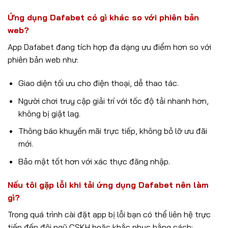
Ứng dụng Dafabet có gì khác so với phiên bản
web?
App Dafabet đang tích hợp đa dạng ưu điểm hơn so với
phiên bản web như:
Giao diện tối ưu cho điện thoại, dễ thao tác.
Người chơi truy cập giải trí với tốc độ tải nhanh hơn,
không bị giật lag.
Thông báo khuyến mãi trực tiếp, không bỏ lỡ ưu đãi
mới.
Bảo mật tốt hơn với xác thực đăng nhập.
Nếu tôi gặp lỗi khi tải ứng dụng Dafabet nên làm
gì?
Trong quá trình cài đặt app bị lỗi bạn có thể liên hệ trực
tiếp đến đội ngũ CSKH hoặc khắc phục bằng cách: