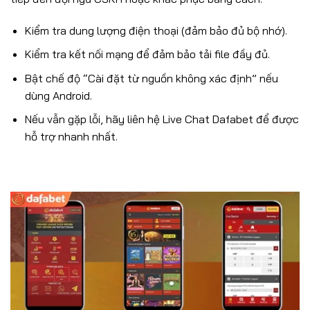
Kiểm tra dung lượng điện thoại (đảm bảo đủ bộ nhớ).
Kiểm tra kết nối mạng để đảm bảo tải file đầy đủ.
Bật chế độ “Cài đặt từ nguồn không xác định” nếu
dùng Android.
Nếu vẫn gặp lỗi, hãy liên hệ Live Chat Dafabet để được
hỗ trợ nhanh nhất.