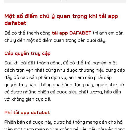
Một số điểm chú ý quan trọng khi tải app
dafabet
Để có thể thành công
tải app DAFABET
thì anh em cần
chú ý đến một số điểm quan trọng bên dưới đây:
Cấp quyền truy cập
Sau khi cài đặt thành công, để có thể trải nghiệm một
cách trọn vẹn nhất cũng như được thương hiệu cung cấp
đầy đủ các sản phẩm dịch vụ, anh em cần phải cấp
quyền truy cập. Thông qua hành động này, người chơi sẽ
có được những phiên cá cược siêu chất lượng, hấp dẫn
với không gian cực đã.
Phí tải app dafabet
Phiên bản cá cược này được hệ thống mang đến cho hội
viên một cách miễn phí và không hề yêu cầu hội viên đóng