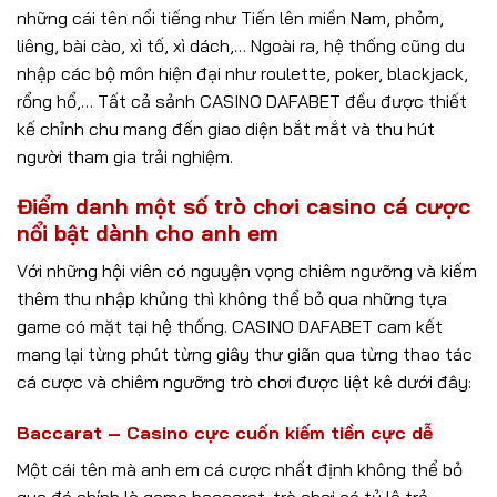
những cái tên nổi tiếng như Tiến lên miền Nam, phỏm,
liêng, bài cào, xì tố, xì dách,… Ngoài ra, hệ thống cũng du
nhập các bộ môn hiện đại như roulette, poker, blackjack,
rổng hổ,… Tất cả sảnh CASINO DAFABET đều được thiết
kế chỉnh chu mang đến giao diện bắt mắt và thu hút
người tham gia trải nghiệm.
Điểm danh một số trò chơi casino cá cược
nổi bật dành cho anh em
Với những hội viên có nguyện vọng chiêm ngưỡng và kiếm
thêm thu nhập khủng thì không thể bỏ qua những tựa
game có mặt tại hệ thống. CASINO DAFABET cam kết
mang lại từng phút từng giây thư giãn qua từng thao tác
cá cược và chiêm ngưỡng trò chơi được liệt kê dưới đây:
Baccarat – Casino cực cuốn kiếm tiền cực dễ
Một cái tên mà anh em cá cược nhất định không thể bỏ
qua đó chính là game baccarat. trò chơi có tỷ lệ trả