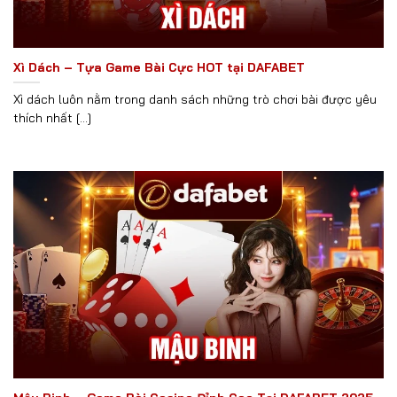
Xì Dách – Tựa Game Bài Cực HOT tại DAFABET
Xì dách luôn nằm trong danh sách những trò chơi bài được yêu
thích nhất [...]