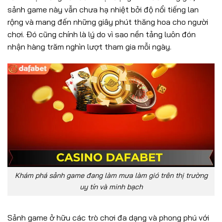
sảnh game này vẫn chưa hạ nhiệt bởi độ nổi tiếng lan
rộng và mang đến những giây phút thăng hoa cho người
chơi. Đó cũng chính là lý do vì sao nền tảng luôn đón
nhận hàng trăm nghìn lượt tham gia mỗi ngày.
Khám phá sảnh game đang làm mưa làm gió trên thị trường
uy tín và minh bạch
Sảnh game ở hữu các trò chơi đa dạng và phong phú với