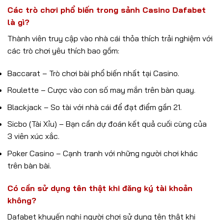
Các trò chơi phổ biến trong sảnh Casino Dafabet
là gì?
Thành viên truy cập vào nhà cái thỏa thích trải nghiệm với
các trò chơi yêu thích bao gồm:
Baccarat – Trò chơi bài phổ biến nhất tại Casino.
Roulette – Cược vào con số may mắn trên bàn quay.
Blackjack – So tài với nhà cái để đạt điểm gần 21.
Sicbo (Tài Xỉu) – Bạn cần dự đoán kết quả cuối cùng của
3 viên xúc xắc.
Poker Casino – Cạnh tranh với những người chơi khác
trên bàn bài.
Có cần sử dụng tên thật khi đăng ký tài khoản
không?
Dafabet khuyến nghị người chơi sử dụng tên thật khi