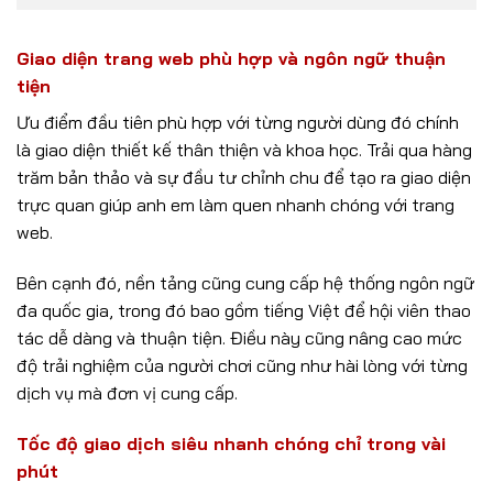
Giao diện trang web phù hợp và ngôn ngữ thuận
tiện
Ưu điểm đầu tiên phù hợp với từng người dùng đó chính
là giao diện thiết kế thân thiện và khoa học. Trải qua hàng
trăm bản thảo và sự đầu tư chỉnh chu để tạo ra giao diện
trực quan giúp anh em làm quen nhanh chóng với trang
web.
Bên cạnh đó, nền tảng cũng cung cấp hệ thống ngôn ngữ
đa quốc gia, trong đó bao gồm tiếng Việt để hội viên thao
tác dễ dàng và thuận tiện. Điều này cũng nâng cao mức
độ trải nghiệm của người chơi cũng như hài lòng với từng
dịch vụ mà đơn vị cung cấp.
Tốc độ giao dịch siêu nhanh chóng chỉ trong vài
phút