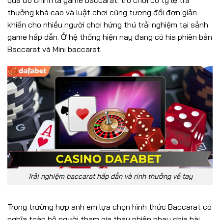
thưởng khá cao và luật chơi cũng tương đối đơn giản
khiến cho nhiều người chơi hứng thú trải nghiệm tại sảnh
game hấp dẫn. Ở hệ thống hiện nay đang có hia phiên bản
Baccarat và Mini baccarat.
Trải nghiệm baccarat hấp dẫn và rinh thưởng về tay
Trong trường hợp anh em lựa chọn hình thức Baccarat có
nghĩa toàn bộ người tham gia thay phiên nhau chia bài