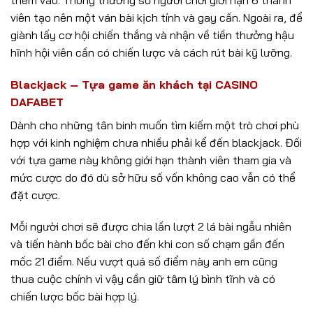
viên tạo nên một ván bài kịch tính và gay cấn. Ngoài ra, để
giành lấy cơ hội chiến thắng và nhận về tiền thưởng hậu
hĩnh hội viên cần có chiến lược và cách rút bài kỹ lưỡng.
Blackjack – Tựa game ăn khách tại CASINO
DAFABET
Dành cho những tân binh muốn tìm kiếm một trò chơi phù
hợp với kinh nghiệm chưa nhiều phải kể đến blackjack. Đối
với tựa game này không giới hạn thành viên tham gia và
mức cược do đó dù sở hữu số vốn không cao vẫn có thể
đặt cược.
Mỗi người chơi sẽ được chia lần lượt 2 lá bài ngẫu nhiên
và tiến hành bốc bài cho đến khi con số chạm gần đến
mốc 21 điểm. Nếu vượt quá số điểm này anh em cũng
thua cuộc chính vì vậy cần giữ tâm lý bình tĩnh và có
chiến lược bốc bài hợp lý.