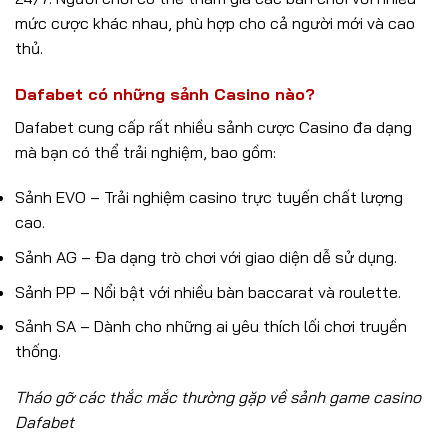
mức cược khác nhau, phù hợp cho cả người mới và cao
thủ.
Dafabet có những sảnh Casino nào?
Dafabet cung cấp rất nhiều sảnh cược Casino đa dạng
mà bạn có thể trải nghiệm, bao gồm:
Sảnh EVO – Trải nghiệm casino trực tuyến chất lượng
cao.
Sảnh AG – Đa dạng trò chơi với giao diện dễ sử dụng.
Sảnh PP – Nổi bật với nhiều bàn baccarat và roulette.
Sảnh SA – Dành cho những ai yêu thích lối chơi truyền
thống.
Tháo gỡ các thắc mắc thường gặp về sảnh game casino
Dafabet