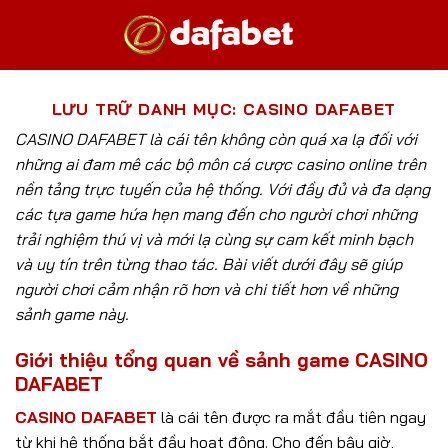
Bỏ
qua
nội
dung
LƯU TRỮ DANH MỤC:
CASINO DAFABET
CASINO DAFABET là cái tên không còn quá xa lạ đối với
những ai đam mê các bộ môn cá cược casino online trên
nền tảng trực tuyến của hệ thống. Với đầy đủ và đa dạng
các tựa game hứa hẹn mang đến cho người chơi những
trải nghiệm thú vị và mới lạ cùng sự cam kết minh bạch
và uy tín trên từng thao tác. Bài viết dưới đây sẽ giúp
người chơi cảm nhận rõ hơn và chi tiết hơn về những
sảnh game này.
Giới thiệu tổng quan về sảnh game CASINO
DAFABET
CASINO DAFABET
là cái tên được ra mắt đầu tiên ngay
từ khi hệ thống bắt đầu hoạt động. Cho đến bây giờ,