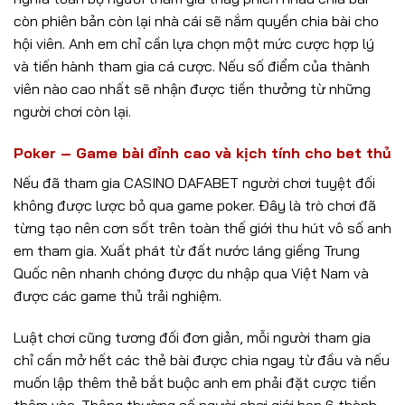
còn phiên bản còn lại nhà cái sẽ nắm quyền chia bài cho
hội viên. Anh em chỉ cần lựa chọn một mức cược hợp lý
và tiến hành tham gia cá cược. Nếu số điểm của thành
viên nào cao nhất sẽ nhận được tiền thưởng từ những
người chơi còn lại.
Poker – Game bài đỉnh cao và kịch tính cho bet thủ
Nếu đã tham gia CASINO DAFABET người chơi tuyệt đối
không được lược bỏ qua game poker. Đây là trò chơi đã
từng tạo nên cơn sốt trên toàn thế giới thu hút vô số anh
em tham gia. Xuất phát từ đất nước láng giềng Trung
Quốc nên nhanh chóng được du nhập qua Việt Nam và
được các game thủ trải nghiệm.
Luật chơi cũng tương đối đơn giản, mỗi người tham gia
chỉ cần mở hết các thẻ bài được chia ngay từ đầu và nếu
muốn lập thêm thẻ bắt buộc anh em phải đặt cược tiền
thêm vào. Thông thường số người chơi giới hạn 6 thành