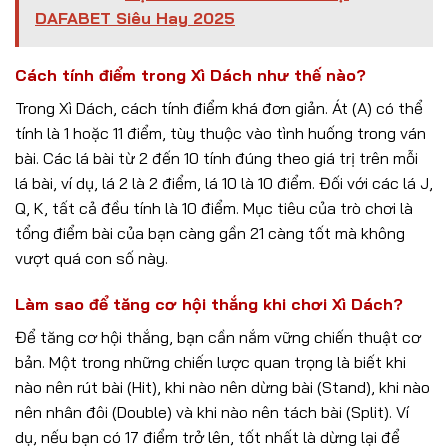
DAFABET Siêu Hay 2025
Cách tính điểm trong Xì Dách như thế nào?
Trong Xì Dách, cách tính điểm khá đơn giản. Át (A) có thể
tính là 1 hoặc 11 điểm, tùy thuộc vào tình huống trong ván
bài. Các lá bài từ 2 đến 10 tính đúng theo giá trị trên mỗi
lá bài, ví dụ, lá 2 là 2 điểm, lá 10 là 10 điểm. Đối với các lá J,
Q, K, tất cả đều tính là 10 điểm. Mục tiêu của trò chơi là
tổng điểm bài của bạn càng gần 21 càng tốt mà không
vượt quá con số này.
Làm sao để tăng cơ hội thắng khi chơi Xì Dách?
Để tăng cơ hội thắng, bạn cần nắm vững chiến thuật cơ
bản. Một trong những chiến lược quan trọng là biết khi
nào nên rút bài (Hit), khi nào nên dừng bài (Stand), khi nào
nên nhân đôi (Double) và khi nào nên tách bài (Split). Ví
dụ, nếu bạn có 17 điểm trở lên, tốt nhất là dừng lại để