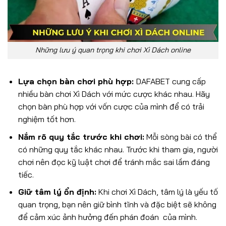
Những lưu ý quan trọng khi chơi Xì Dách online
Lựa chọn bàn chơi phù hợp:
DAFABET cung cấp
nhiều bàn chơi Xì Dách với mức cược khác nhau. Hãy
chọn bàn phù hợp với vốn cược của mình để có trải
nghiệm tốt hơn.
Nắm rõ quy tắc trước khi chơi:
Mỗi sòng bài có thể
có những quy tắc khác nhau. Trước khi tham gia, người
chơi nên đọc kỹ luật chơi để tránh mắc sai lầm đáng
tiếc.
Giữ tâm lý ổn định:
Khi chơi Xì Dách, tâm lý là yếu tố
quan trọng, bạn nên giữ bình tĩnh và đặc biệt sẽ không
để cảm xúc ảnh hưởng đến phán đoán của mình.