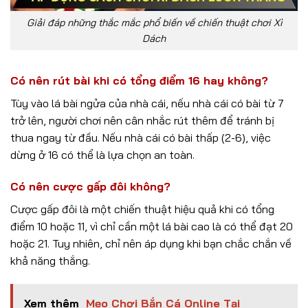
Giải đáp những thắc mắc phổ biến về chiến thuật chơi Xì
Dách
Có nên rút bài khi có tổng điểm 16 hay không?
Tùy vào lá bài ngửa của nhà cái, nếu nhà cái có bài từ 7
trở lên, người chơi nên cân nhắc rút thêm để tránh bị
thua ngay từ đầu. Nếu nhà cái có bài thấp (2-6), việc
dừng ở 16 có thể là lựa chọn an toàn.
Có nên cược gấp đôi không?
Cược gấp đôi là một chiến thuật hiệu quả khi có tổng
điểm 10 hoặc 11, vì chỉ cần một lá bài cao là có thể đạt 20
hoặc 21. Tuy nhiên, chỉ nên áp dụng khi bạn chắc chắn về
khả năng thắng.
Xem thêm
Mẹo Chơi Bắn Cá Online Tại