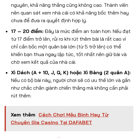
nguyên, khả năng thắng cũng không cao. Thành viên
nên quan sát xem nhà cái có khả năng bốc thêm hay
chưa để đưa ra quyết định hợp lý.
17 – 20 điểm:
Đây là mức điểm an toàn hơn. Nếu đạt
từ 17 điểm trở lên, rủi ro khi rút thêm bài là rất cao vì
chỉ cần bốc một quân bài lớn (từ 5 trở lên) có thể
khiến bạn thua ngay lập tức, tốt nhất nên giữ bài và
chờ xem kết quả của nhà cái.
Xì Dách (A + 10, J, Q, K) hoặc Xì Bàng (2 quân A):
Nếu có bộ bài này, người chơi sẽ có ưu thế lớn và gần
như chắc chắn giành chiến thắng mà không cần phải
rút thêm.
Xem thêm
Cách Chơi Mậu Binh Hay Từ
Chuyên Gia Casino Tại DAFABET