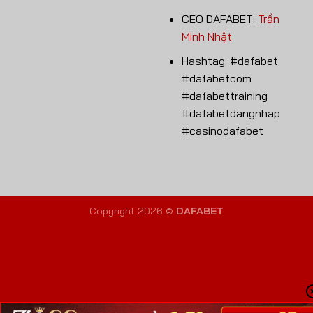
CEO DAFABET:
Trần
Minh Nhật
Hashtag: #dafabet
#dafabetcom
#dafabettraining
#dafabetdangnhap
#casinodafabet
Copyright 2026 ©
DAFABET