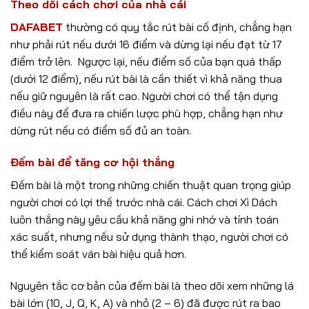
Theo dõi cách chơi của nhà cái
DAFABET
thường có quy tắc rút bài cố định, chẳng hạn
như phải rút nếu dưới 16 điểm và dừng lại nếu đạt từ 17
điểm trở lên. Ngược lại, nếu điểm số của bạn quá thấp
(dưới 12 điểm), nếu rút bài là cần thiết vì khả năng thua
nếu giữ nguyên là rất cao. Người chơi có thể tận dụng
điều này để đưa ra chiến lược phù hợp, chẳng hạn như
dừng rút nếu có điểm số đủ an toàn.
Đếm bài để tăng cơ hội thắng
Đếm bài là một trong những chiến thuật quan trọng giúp
người chơi có lợi thế trước nhà cái. Cách chơi Xì Dách
luôn thắng này yêu cầu khả năng ghi nhớ và tính toán
xác suất, nhưng nếu sử dụng thành thạo, người chơi có
thể kiểm soát ván bài hiệu quả hơn.
Nguyên tắc cơ bản của đếm bài là theo dõi xem những lá
bài lớn (10, J, Q, K, A) và nhỏ (2 – 6) đã được rút ra bao