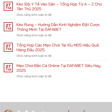
Cầu
Kèo Đội Y Tế Vào Sân – Tổng Hợp Từ A – Z Cho
27
Thủ
Th3
Tân Thủ 2025
Ghi
Chức năng bình luận bị tắt
ở
Bàn
Kèo
–
Đội
Kèo Rung – Hướng Dẫn Kinh Nghiệm Đặt Cược
Kèo
27
Y
Cược
Th3
Thông Minh Tại DAFABET
Tế
Cực
Chức năng bình luận bị tắt
ở
Vào
HOT
Kèo
Sân
Tại
Rung
Tổng Hợp Các Mẹo Chơi Tài Xỉu MD5 Hiệu Quả
–
27
DAFABET
–
Tổng
Th3
Hàng Đầu 2025
Hướng
Hợp
Chức năng bình luận bị tắt
ở
Dẫn
Từ
Tổng
Kinh
A
Hợp
Mẹo Chơi Bắn Cá Online Tại DAFABET Siêu Hay
Nghiệm
27
–
Các
Đặt
Th3
2025
Z
Mẹo
Cược
Cho
Chức năng bình luận bị tắt
ở
Chơi
Thông
Tân
Mẹo
Tài
Minh
Thủ
Chơi
Xỉu
Tại
2025
Bắn
MD5
DAFABET
Cá
Hiệu
Online
Quả
Tại
Hàng
DAFABET
Đầu
Siêu
2025