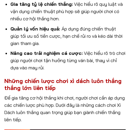
Gia tăng tỷ lệ chiến thắng:
Việc hiểu rõ quy luật và
vận dụng chiến thuật phù hợp sẽ giúp người chơi có
nhiều cơ hội thắng hơn.
Quản lý vốn hiệu quả:
Áp dụng đúng chiến thuật
giúp tối ưu số tiền cược, hạn chế rủi ro và kéo dài thời
gian tham gia.
Nâng cao trải nghiệm cá cược:
Việc hiểu rõ trò chơi
giúp người chơi tận hưởng từng ván bài, thay vì chỉ
dựa vào may rủi.
Những chiến lược chơi xì dách luôn thắng
thắng lớn liên tiếp
Để gia tăng cơ hội thắng khi chơi, người chơi cần áp dụng
các chiến lược phù hợp. Dưới đây là những cách chơi Xì
Dách luôn thắng quan trọng giúp bạn giành chiến thắng
liên tiếp.