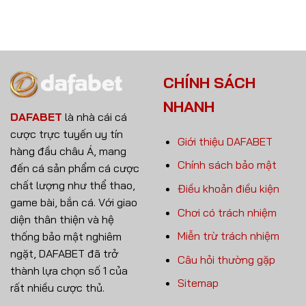
Chơi
Xỉu
Tại
2025
Bắn
MD5
DAFABET
Cá
Hiệu
Online
Quả
Tại
Hàng
DAFABET
Đầu
Siêu
2025
CHÍNH SÁCH
Hay
2025
NHANH
DAFABET
là nhà cái cá
cược trực tuyến uy tín
Giới thiệu DAFABET
hàng đầu châu Á, mang
Chính sách bảo mật
đến cá sản phẩm cá cược
chất lượng như thể thao,
Điều khoản điều kiện
game bài, bắn cá. Với giao
Chơi có trách nhiệm
diện thân thiện và hệ
Miễn trừ trách nhiệm
thống bảo mật nghiêm
ngặt, DAFABET đã trở
Câu hỏi thường gặp
thành lựa chọn số 1 của
Sitemap
rất nhiều cược thủ.