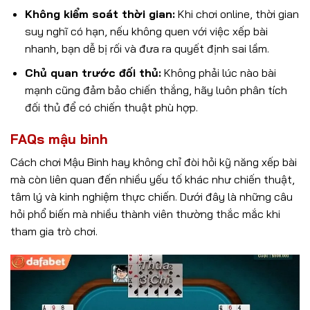
Không kiểm soát thời gian:
Khi chơi online, thời gian
suy nghĩ có hạn, nếu không quen với việc xếp bài
nhanh, bạn dễ bị rối và đưa ra quyết định sai lầm.
Chủ quan trước đối thủ:
Không phải lúc nào bài
mạnh cũng đảm bảo chiến thắng, hãy luôn phân tích
đối thủ để có chiến thuật phù hợp.
FAQs mậu binh
Cách chơi Mậu Binh hay không chỉ đòi hỏi kỹ năng xếp bài
mà còn liên quan đến nhiều yếu tố khác như chiến thuật,
tâm lý và kinh nghiệm thực chiến. Dưới đây là những câu
hỏi phổ biến mà nhiều thành viên thường thắc mắc khi
tham gia trò chơi.