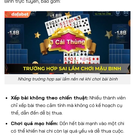
Binh trực tuyến, bao gồm:
Những trường hợp sai lầm nên né khi chơi bài binh
Xếp bài không theo chiến thuật:
Nhiều thành viên
chỉ xếp bài theo cảm tính mà không có kế hoạch cụ
thể, dẫn đến dễ bị thua.
Chơi quá mạo hiểm:
Dồn hết bài mạnh vào một chi
có thể khiến hai chi còn lại quá yếu và dễ thua cuộc.