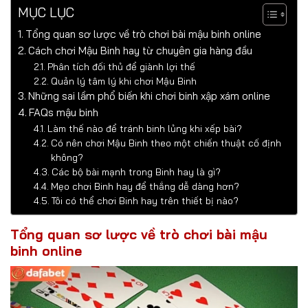
MỤC LỤC
Tổng quan sơ lược về trò chơi bài mậu binh online
Cách chơi Mậu Binh hay từ chuyên gia hàng đầu
Phân tích đối thủ để giành lợi thế
Quản lý tâm lý khi chơi Mậu Binh
Những sai lầm phổ biến khi chơi binh xập xám online
FAQs mậu binh
Làm thế nào để tránh binh lủng khi xếp bài?
Có nên chơi Mậu Binh theo một chiến thuật cố định
không?
Các bộ bài mạnh trong Binh hay là gì?
Mẹo chơi Binh hay để thắng dễ dàng hơn?
Tôi có thể chơi Binh hay trên thiết bị nào?
Tổng quan sơ lược về trò chơi bài mậu
binh online