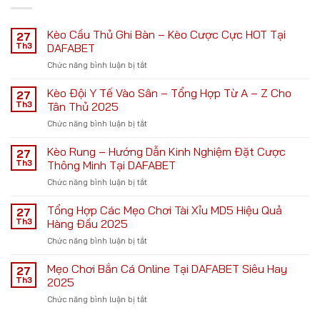
Kèo Cầu Thủ Ghi Bàn – Kèo Cược Cực HOT Tại
27
Th3
DAFABET
Chức năng bình luận bị tắt
ở
Kèo
Cầu
Kèo Đội Y Tế Vào Sân – Tổng Hợp Từ A – Z Cho
27
Thủ
Th3
Tân Thủ 2025
Ghi
Chức năng bình luận bị tắt
ở
Bàn
Kèo
–
Đội
Kèo Rung – Hướng Dẫn Kinh Nghiệm Đặt Cược
Kèo
27
Y
Cược
Th3
Thông Minh Tại DAFABET
Tế
Cực
Chức năng bình luận bị tắt
ở
Vào
HOT
Kèo
Sân
Tại
Rung
Tổng Hợp Các Mẹo Chơi Tài Xỉu MD5 Hiệu Quả
–
27
DAFABET
–
Tổng
Th3
Hàng Đầu 2025
Hướng
Hợp
Chức năng bình luận bị tắt
ở
Dẫn
Từ
Tổng
Kinh
A
Hợp
Mẹo Chơi Bắn Cá Online Tại DAFABET Siêu Hay
Nghiệm
27
–
Các
Đặt
Th3
2025
Z
Mẹo
Cược
Cho
Chức năng bình luận bị tắt
ở
Chơi
Thông
Tân
Mẹo
Tài
Minh
Thủ