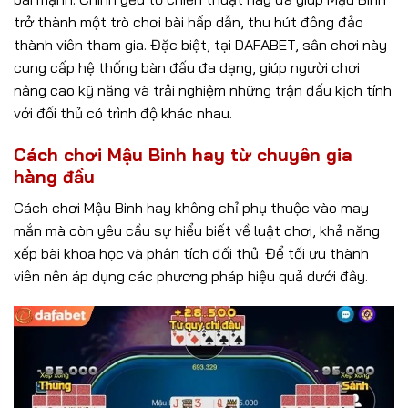
trở thành một trò chơi bài hấp dẫn, thu hút đông đảo
thành viên tham gia. Đặc biệt, tại DAFABET, sân chơi này
cung cấp hệ thống bàn đấu đa dạng, giúp người chơi
nâng cao kỹ năng và trải nghiệm những trận đấu kịch tính
với đối thủ có trình độ khác nhau.
Cách chơi Mậu Binh hay từ chuyên gia
hàng đầu
Cách chơi Mậu Binh hay không chỉ phụ thuộc vào may
mắn mà còn yêu cầu sự hiểu biết về luật chơi, khả năng
xếp bài khoa học và phân tích đối thủ. Để tối ưu thành
viên nên áp dụng các phương pháp hiệu quả dưới đây.