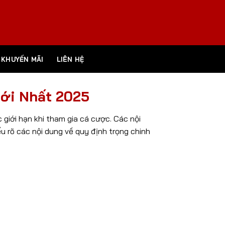
KHUYẾN MÃI
LIÊN HỆ
ới Nhất 2025
 giới hạn khi tham gia cá cược. Các nội
u rõ các nội dung về quy định trọng chinh