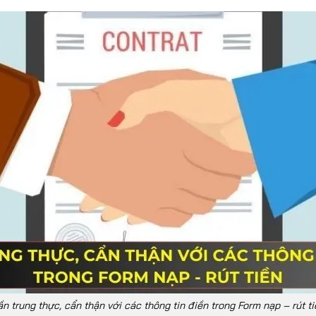
n trung thực, cẩn thận với các thông tin điền trong Form nạp – rút t