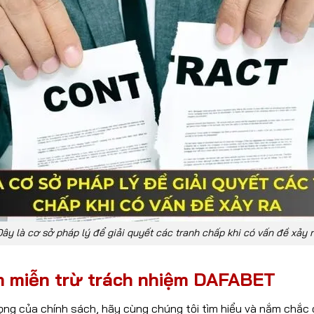
ây là cơ sở pháp lý để giải quyết các tranh chấp khi có vấn đề xảy 
n miễn trừ trách nhiệm DAFABET
ọng của chính sách, hãy cùng chúng tôi tìm hiểu và nắm chắc