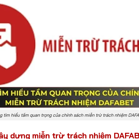
g tìm hiểu tầm quan trọng của chính sách miễn trừ trách nhiệm DAF
xây dựng miễn trừ trách nhiệm DAFA