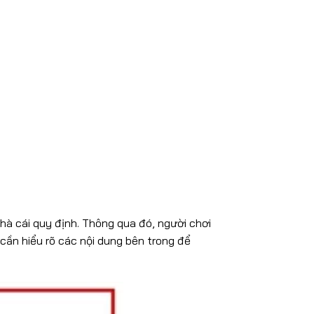
à cái quy định. Thông qua đó, người chơi
cần hiểu rõ các nội dung bên trong để