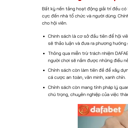
Bất kỳ nền tảng hoạt động giải trí đều có
cực đến nhà tổ chức và người dùng. Chính
cho hội viên.
Chinh sách là cơ sở đầu tiên để hội vi
sẽ thảo luận và đưa ra phương hướng g
Thông qua miễn trừ trách nhiệm DAFABE
người chơi sẽ nắm được những điều nên
Chính sách còn làm tiên đề để xây dựng
cá cược an toàn, văn minh, xanh chín.
Chính sách còn mang tính pháp lý quan
chú trọng, chuyên nghiệp của việc thàn