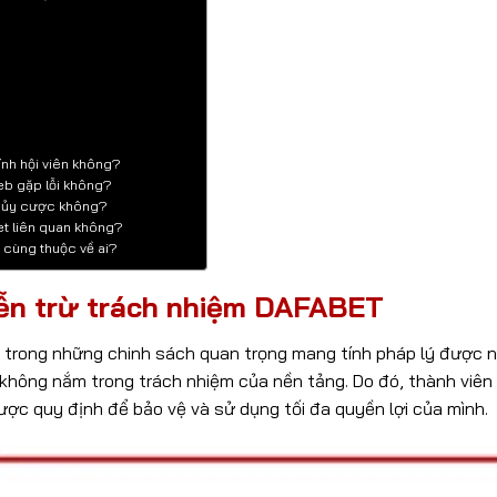
ính hội viên không?
eb gặp lỗi không?
 hủy cược không?
bet liên quan không?
i cùng thuộc về ai?
iễn trừ trách nhiệm DAFABET
 trong những chinh sách quan trọng mang tính pháp lý được nh
không nắm trong trách nhiệm của nền tảng. Do đó, thành viên 
ợc quy định để bảo vệ và sử dụng tối đa quyền lợi của mình.