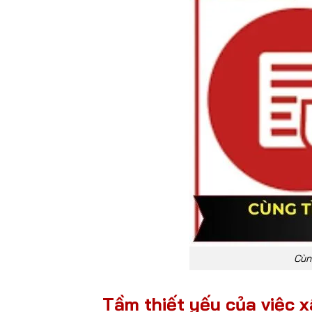
Cùn
Tầm thiết yếu của việc 