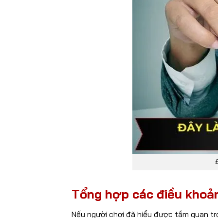
Đ
Tổng hợp các điều khoả
Nếu người chơi đã hiểu được tầm quan tr