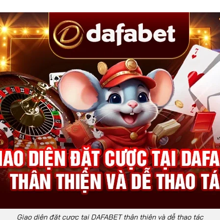
Giao diện đặt cược tại DAFABET thân thiện và dễ thao tác