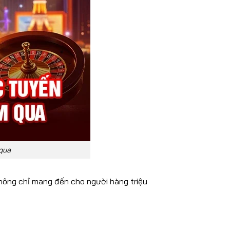
qua
không chỉ mang đến cho người hàng triệu