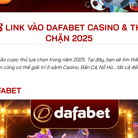
️ LINK VÀO DAFABET CASINO & 
CHẶN 2025
o cược thủ lựa chọn trong năm 2025. Tại đây, bạn sẽ tìm thấ
 cũng có thể giải trí ở sảnh Casino, Bắn Cá, Nổ Hũ… tất cả đ
AFABET