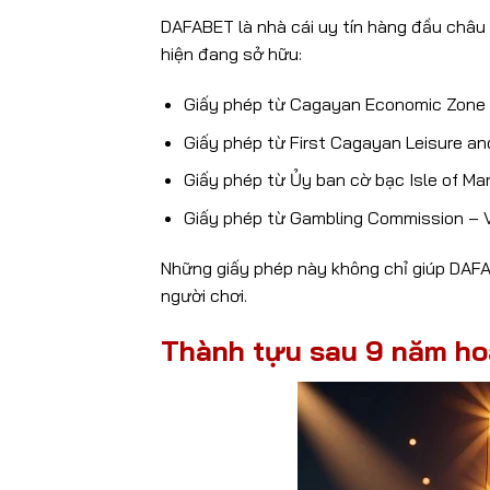
DAFABET là nhà cái uy tín hàng đầu châu
hiện đang sở hữu:
Giấy phép từ Cagayan Economic Zone 
Giấy phép từ First Cagayan Leisure an
Giấy phép từ Ủy ban cờ bạc Isle of Ma
Giấy phép từ Gambling Commission –
Những giấy phép này không chỉ giúp DAF
người chơi.
Thành tựu sau 9 năm h