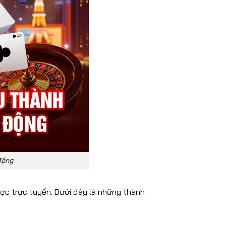
động
ợc trực tuyến. Dưới đây là những thành