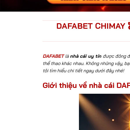
DAFABET CHIMAY 
DAFABET
là
nhà cái uy tín
được đông đả
thể thao khác nhau. Không những vậy, bạn
tôi tìm hiểu chi tiết ngay dưới đây nhé!
Giới thiệu về nhà cái D