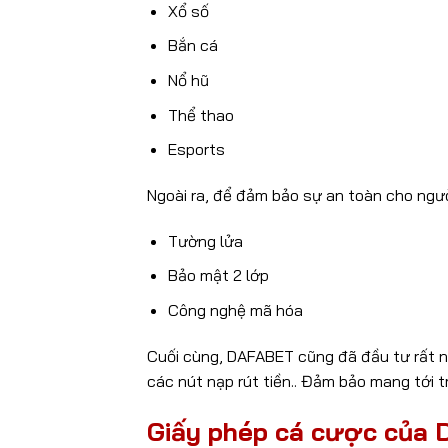
Xổ số
Bắn cá
Nổ hũ
Thể thao
Esports
Ngoài ra, để đảm bảo sự an toàn cho ng
Tường lửa
Bảo mật 2 lớp
Công nghệ mã hóa
Cuối cùng, DAFABET cũng đã đầu tư rất nh
các nút nạp rút tiền.. Đảm bảo mang tới t
Giấy phép cá cược của