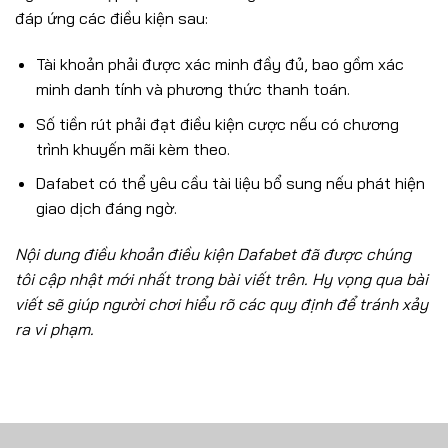
đáp ứng các điều kiện sau:
Tài khoản phải được xác minh đầy đủ, bao gồm xác
minh danh tính và phương thức thanh toán.
Số tiền rút phải đạt điều kiện cược nếu có chương
trình khuyến mãi kèm theo.
Dafabet có thể yêu cầu tài liệu bổ sung nếu phát hiện
giao dịch đáng ngờ.
Nội dung điều khoản điều kiện Dafabet đã được chúng
tôi cập nhật mới nhất trong bài viết trên. Hy vọng qua bài
viết sẽ giúp người chơi hiểu rõ các quy định để tránh xảy
ra vi phạm.