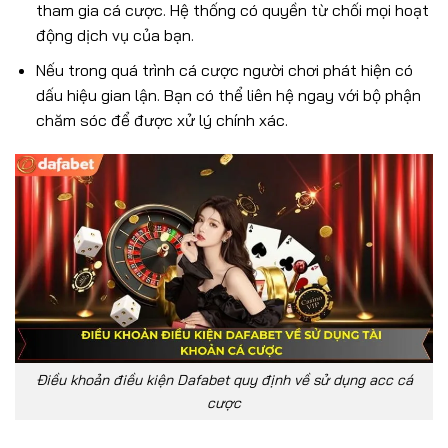
tham gia cá cược. Hệ thống có quyền từ chối mọi hoạt
động dịch vụ của bạn.
Nếu trong quá trình cá cược người chơi phát hiện có
dấu hiệu gian lận. Bạn có thể liên hệ ngay với bộ phận
chăm sóc để được xử lý chính xác.
Điều khoản điều kiện Dafabet quy định về sử dụng acc cá
cược