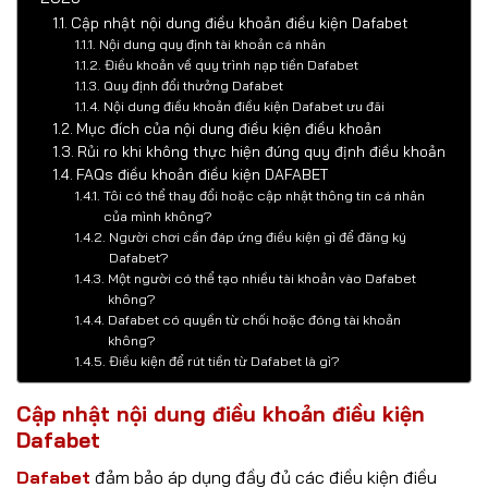
Cập nhật nội dung điều khoản điều kiện Dafabet
Nội dung quy định tài khoản cá nhân
Điều khoản về quy trình nạp tiền Dafabet
Quy định đổi thưởng Dafabet
Nội dung điều khoản điều kiện Dafabet ưu đãi
Mục đích của nội dung điều kiện điều khoản
Rủi ro khi không thực hiện đúng quy định điều khoản
FAQs điều khoản điều kiện DAFABET
Tôi có thể thay đổi hoặc cập nhật thông tin cá nhân
của mình không?
Người chơi cần đáp ứng điều kiện gì để đăng ký
Dafabet?
Một người có thể tạo nhiều tài khoản vào Dafabet
không?
Dafabet có quyền từ chối hoặc đóng tài khoản
không?
Điều kiện để rút tiền từ Dafabet là gì?
Cập nhật nội dung điều khoản điều kiện
Dafabet
Dafabet
đảm bảo áp dụng đầy đủ các điều kiện điều