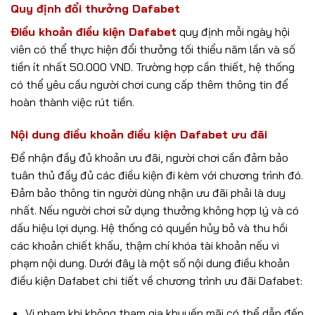
Quy định đổi thưởng Dafabet
Điều khoản điều kiện Dafabet
quy định mỗi ngày hội
viên có thể thực hiện đổi thưởng tối thiểu năm lần và số
tiền ít nhất 50.000 VND. Trường hợp cần thiết, hệ thống
có thể yêu cầu người chơi cung cấp thêm thông tin để
hoàn thành việc rút tiền.
Nội dung điều khoản điều kiện Dafabet ưu đãi
Để nhận đầy đủ khoản ưu đãi, người chơi cần đảm bảo
tuân thủ đầy đủ các điều kiện đi kèm với chương trình đó.
Đảm bảo thông tin người dùng nhận ưu đãi phải là duy
nhất. Nếu người chơi sử dụng thưởng không hợp lý và có
dấu hiệu lợi dụng. Hệ thống có quyền hủy bỏ và thu hồi
các khoản chiết khấu, thậm chí khóa tài khoản nếu vi
phạm nội dung. Dưới đây là một số nội dung điều khoản
điều kiện Dafabet chi tiết về chương trình ưu đãi Dafabet:
Vi phạm khi không tham gia khuyến mãi có thể dẫn đến