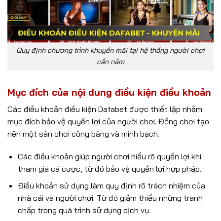
Quy định chương trình khuyến mãi tại hệ thống người chơi
cần nắm
Mục đích của nội dung điều kiện điều khoản
Các điều khoản điều kiện Dafabet được thiết lập nhằm
mục đích bảo vệ quyền lợi của người chơi. Đồng chơi tạo
nên một sân chơi công bằng và minh bạch.
Các điều khoản giúp người chơi hiểu rõ quyền lợi khi
tham gia cá cược, từ đó bảo vệ quyền lợi hợp pháp.
Điều khoản sử dụng làm quy định rõ trách nhiệm của
nhà cái và người chơi. Từ đó giảm thiểu những tranh
chấp trong quá trình sử dụng dịch vụ.