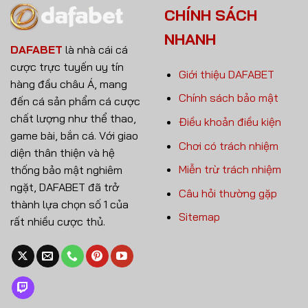
CHÍNH SÁCH
NHANH
DAFABET
là nhà cái cá
cược trực tuyến uy tín
Giới thiệu DAFABET
hàng đầu châu Á, mang
Chính sách bảo mật
đến cá sản phẩm cá cược
chất lượng như thể thao,
Điều khoản điều kiện
game bài, bắn cá. Với giao
Chơi có trách nhiệm
diện thân thiện và hệ
Miễn trừ trách nhiệm
thống bảo mật nghiêm
ngặt, DAFABET đã trở
Câu hỏi thường gặp
thành lựa chọn số 1 của
Sitemap
rất nhiều cược thủ.