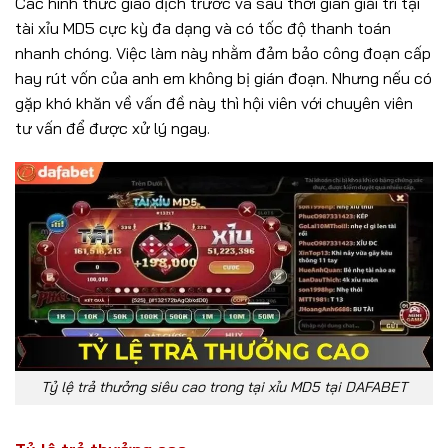
Các hình thức giao dịch trước và sau thời gian giải trí tại
tài xỉu MD5 cực kỳ đa dạng và có tốc độ thanh toán
nhanh chóng. Việc làm này nhằm đảm bảo công đoạn cấp
hay rút vốn của anh em không bị gián đoạn. Nhưng nếu có
gặp khó khăn về vấn đề này thì hội viên với chuyên viên
tư vấn để được xử lý ngay.
Tỷ lệ trả thưởng siêu cao trong tại xỉu MD5 tại DAFABET