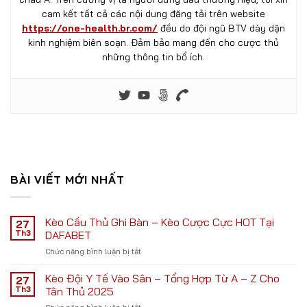
cam kết tất cả các nội dung đăng tải trên website
https://one-health.br.com/
đều do đội ngũ BTV dày dặn
kinh nghiệm biên soạn. Đảm bảo mang đến cho cược thủ
những thông tin bổ ích.
BÀI VIẾT MỚI NHẤT
Kèo Cầu Thủ Ghi Bàn – Kèo Cược Cực HOT Tại
27
Th3
DAFABET
Chức năng bình luận bị tắt
ở
Kèo
Cầu
Kèo Đội Y Tế Vào Sân – Tổng Hợp Từ A – Z Cho
27
Thủ
Th3
Tân Thủ 2025
Ghi