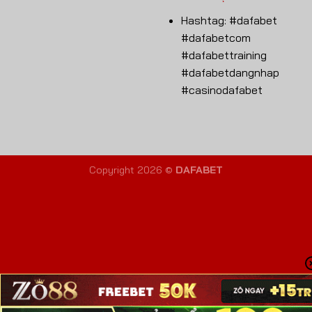
Hashtag: #dafabet
#dafabetcom
#dafabettraining
#dafabetdangnhap
#casinodafabet
Copyright 2026 ©
DAFABET