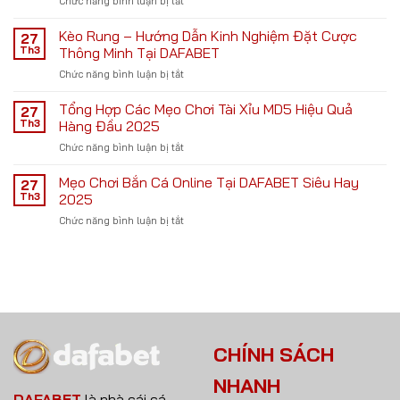
Chức năng bình luận bị tắt
ở
Bàn
Kèo
–
Đội
Kèo Rung – Hướng Dẫn Kinh Nghiệm Đặt Cược
Kèo
27
Y
Cược
Th3
Thông Minh Tại DAFABET
Tế
Cực
Chức năng bình luận bị tắt
ở
Vào
HOT
Kèo
Sân
Tại
Rung
Tổng Hợp Các Mẹo Chơi Tài Xỉu MD5 Hiệu Quả
–
27
DAFABET
–
Tổng
Th3
Hàng Đầu 2025
Hướng
Hợp
Chức năng bình luận bị tắt
ở
Dẫn
Từ
Tổng
Kinh
A
Hợp
Mẹo Chơi Bắn Cá Online Tại DAFABET Siêu Hay
Nghiệm
27
–
Các
Đặt
Th3
2025
Z
Mẹo
Cược
Cho
Chức năng bình luận bị tắt
ở
Chơi
Thông
Tân
Mẹo
Tài
Minh
Thủ
Chơi
Xỉu
Tại
2025
Bắn
MD5
DAFABET
Cá
Hiệu
Online
Quả
Tại
Hàng
DAFABET
Đầu
Siêu
2025
CHÍNH SÁCH
Hay
2025
NHANH
DAFABET
là nhà cái cá