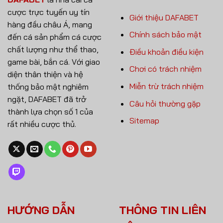
cược trực tuyến uy tín
Giới thiệu DAFABET
hàng đầu châu Á, mang
Chính sách bảo mật
đến cá sản phẩm cá cược
chất lượng như thể thao,
Điều khoản điều kiện
game bài, bắn cá. Với giao
Chơi có trách nhiệm
diện thân thiện và hệ
Miễn trừ trách nhiệm
thống bảo mật nghiêm
ngặt, DAFABET đã trở
Câu hỏi thường gặp
thành lựa chọn số 1 của
Sitemap
rất nhiều cược thủ.
HƯỚNG DẪN
THÔNG TIN LIÊN