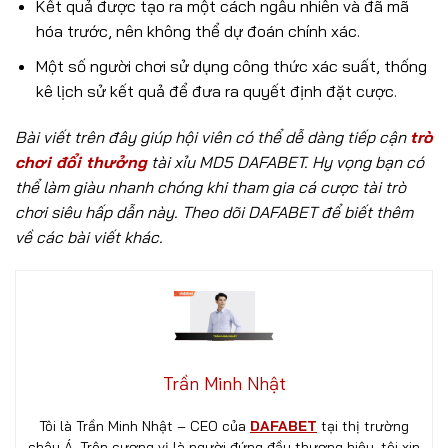
Kết quả được tạo ra một cách ngẫu nhiên và đã mã
hóa trước, nên không thể dự đoán chính xác.
Một số người chơi sử dụng công thức xác suất, thống
kê lịch sử kết quả để đưa ra quyết định đặt cược.
Bài viết trên đây giúp hội viên có thể dễ dàng tiếp cận
trò
chơi đổi thưởng
tài xỉu MD5 DAFABET. Hy vọng bạn có
thể làm giàu nhanh chóng khi tham gia cá cược tài trò
chơi siêu hấp dẫn này. Theo dõi DAFABET để biết thêm
về các bài viết khác.
Trần Minh Nhật
Tôi là Trần Minh Nhật – CEO của
DAFABET
tại thị trường
châu Á. Trên cương vị là người đứng đầu thương hiệu, tôi xin