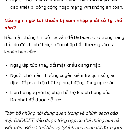
các thiết bị công cộng hoặc mạng Wifi không an toàn.
Nếu nghi ngờ tài khoản bị xâm nhập phải xử lý thế
nào?
Bảo mật thông tin luôn là vấn đề Dafabet chú trọng hàng
đầu do đó khi phát hiện xâm nhập bất thường vào tài
khoản bạn cần:
Ngay lập tức thay đổi mật khẩu đăng nhập.
Người chơi nên thường xuyên kiểm tra lịch sử giao
dịch để phát hiện bất kỳ hoạt động đáng ngờ nào.
Liên hệ ngay với bộ phận hỗ trợ khách hàng của
Dafabet để được hỗ trợ.
Toàn bộ những nội dung quan trọng về chính sách bảo
mật DAFABET, đều được tổng hợp cụ thể thông qua bài
viết trên. Để có thể bảo vệ lợi ích của mình tối đa, người