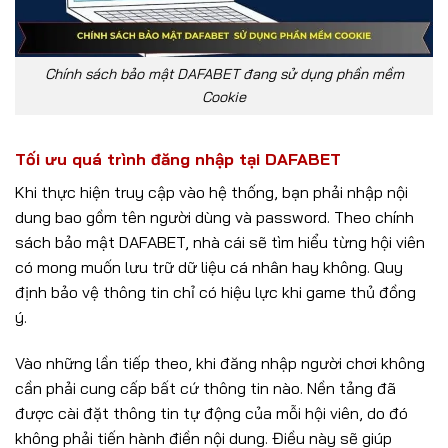
Chính sách bảo mật DAFABET đang sử dụng phần mềm
Cookie
Tối ưu quá trình đăng nhập tại DAFABET
Khi thực hiện truy cập vào hệ thống, bạn phải nhập nội
dung bao gồm tên người dùng và password. Theo chính
sách bảo mật DAFABET, nhà cái sẽ tìm hiểu từng hội viên
có mong muốn lưu trữ dữ liệu cá nhân hay không. Quy
định bảo vệ thông tin chỉ có hiệu lực khi game thủ đồng
ý.
Vào những lần tiếp theo, khi đăng nhập người chơi không
cần phải cung cấp bất cứ thông tin nào. Nền tảng đã
được cài đặt thông tin tự động của mỗi hội viên, do đó
không phải tiến hành điền nội dung. Điều này sẽ giúp