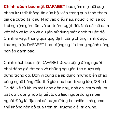
Chính sách bảo mật DAFABET
bao gồm mọi nội quy
nhằm lưu trữ thông tin của hội viên trong quá trình tham
gia cá cược tại đây. Nhờ vào điều này, người chơi sẽ có
trải nghiệm yên tâm và an toàn tuyệt đối. Nhà cái sẽ cam
kết bảo vệ lợi ích và quyền sử dụng một cách tuyệt đối.
Chính vì vậy, thông qua quy định cũng chứng minh được
thương hiệu DAFABET hoạt động uy tín trong ngành công
nghiệp đánh bạc.
Chính sách bảo mật DAFABET được cộng đồng người
chơi đánh giá rất cao về những nguyên tắc được xây
dựng trong đó. Đơn vị cũng đã áp dụng những biện pháp
công nghệ hàng đầu thế giới như bức tường lửa, 128-bit.
Do đó, kể từ khi ra mắt cho đến nay, nhà cái chưa xảy ra
bất cứ trường hợp bị tiết lộ dữ liệu người dùng ra bên
ngoài. Đây là địa chỉ cá cược đáng tin nhiệm, mà game
thủ không nên bỏ qua trên thị trường giải trí online.