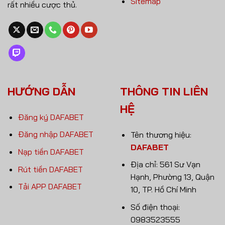
Sitemap
rất nhiều cược thủ.
HƯỚNG DẪN
THÔNG TIN LIÊN
HỆ
Đăng ký DAFABET
Đăng nhập DAFABET
Tên thương hiệu:
DAFABET
Nạp tiền DAFABET
Địa chỉ: 561 Sư Vạn
Rút tiền DAFABET
Hạnh, Phường 13, Quận
Tải APP DAFABET
10, TP. Hồ Chí Minh
Số điện thoại:
0983523555