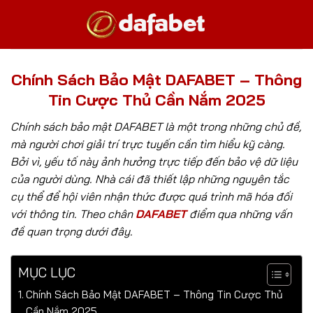
Bỏ
qua
nội
dung
Chính Sách Bảo Mật DAFABET – Thông
Tin Cược Thủ Cần Nắm 2025
Chính sách bảo mật DAFABET là một trong những chủ đề,
mà người chơi giải trí trực tuyến cần tìm hiểu kỹ càng.
Bởi vì, yếu tố này ảnh hưởng trực tiếp đến bảo vệ dữ liệu
của người dùng. Nhà cái đã thiết lập những nguyên tắc
cụ thể để hội viên nhận thức được quá trình mã hóa đối
với thông tin. Theo chân
DAFABET
điểm qua những vấn
đề quan trọng dưới đây.
MỤC LỤC
Chính Sách Bảo Mật DAFABET – Thông Tin Cược Thủ
Cần Nắm 2025