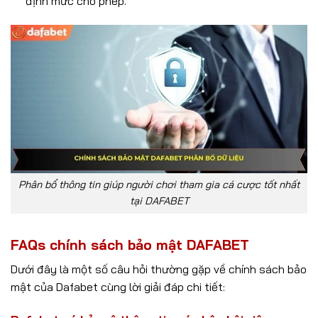
định mức cho phép.
Phân bổ thông tin giúp người chơi tham gia cá cược tốt nhất
tại DAFABET
FAQs chính sách bảo mật DAFABET
Dưới đây là một số câu hỏi thường gặp về chính sách bảo
mật của Dafabet cùng lời giải đáp chi tiết: