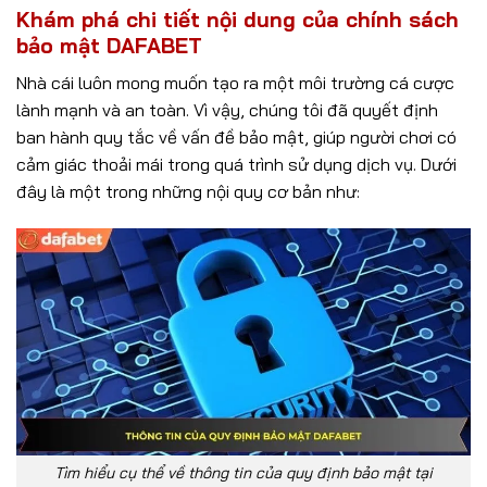
Khám phá chi tiết nội dung của chính sách
bảo mật DAFABET
Nhà cái luôn mong muốn tạo ra một môi trường cá cược
lành mạnh và an toàn. Vì vậy, chúng tôi đã quyết định
ban hành quy tắc về vấn đề bảo mật, giúp người chơi có
cảm giác thoải mái trong quá trình sử dụng dịch vụ. Dưới
đây là một trong những nội quy cơ bản như:
Tìm hiểu cụ thể về thông tin của quy định bảo mật tại