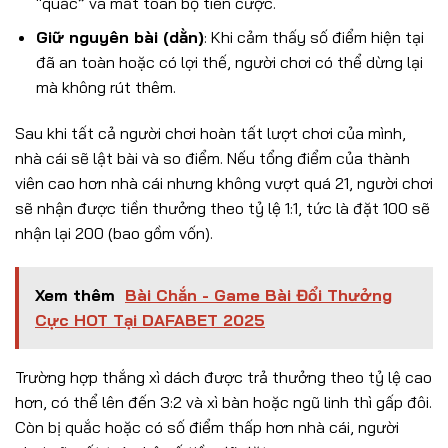
“quắc” và mất toàn bộ tiền cược.
Giữ nguyên bài (dằn)
: Khi cảm thấy số điểm hiện tại
đã an toàn hoặc có lợi thế, người chơi có thể dừng lại
mà không rút thêm.
Sau khi tất cả người chơi hoàn tất lượt chơi của mình,
nhà cái sẽ lật bài và so điểm. Nếu tổng điểm của thành
viên cao hơn nhà cái nhưng không vượt quá 21, người chơi
sẽ nhận được tiền thưởng theo tỷ lệ 1:1, tức là đặt 100 sẽ
nhận lại 200 (bao gồm vốn).
Xem thêm
Bài Chắn - Game Bài Đổi Thưởng
Cực HOT Tại DAFABET 2025
Trường hợp thắng xì dách được trả thưởng theo tỷ lệ cao
hơn, có thể lên đến 3:2 và xì bàn hoặc ngũ linh thì gấp đôi.
Còn bị quắc hoặc có số điểm thấp hơn nhà cái, người