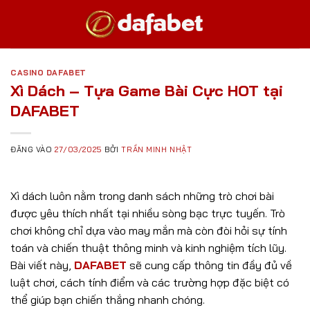
Bỏ
qua
nội
dung
CASINO DAFABET
Xì Dách – Tựa Game Bài Cực HOT tại
DAFABET
ĐĂNG VÀO
27/03/2025
BỞI
TRẦN MINH NHẬT
Xì dách luôn nằm trong danh sách những trò chơi bài
được yêu thích nhất tại nhiều sòng bạc trực tuyến. Trò
chơi không chỉ dựa vào may mắn mà còn đòi hỏi sự tính
toán và chiến thuật thông minh và kinh nghiệm tích lũy.
Bài viết này,
DAFABET
sẽ cung cấp thông tin đầy đủ về
luật chơi, cách tính điểm và các trường hợp đặc biệt có
thể giúp bạn chiến thắng nhanh chóng.