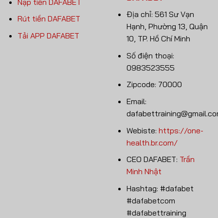
Nạp tiền DAFABET
Địa chỉ: 561 Sư Vạn
Rút tiền DAFABET
Hạnh, Phường 13, Quận
Tải APP DAFABET
10, TP. Hồ Chí Minh
Số điện thoại:
0983523555
Zipcode: 70000
Email:
dafabettraining@gmail.c
Webiste:
https://one-
health.br.com/
CEO DAFABET:
Trần
Minh Nhật
Hashtag: #dafabet
#dafabetcom
#dafabettraining