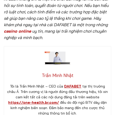
hỏi sự tính toán, quyết đoán từ người chơi. Nếu bạn hiểu
rõ luật chơi, cách tính điểm và các trường hợp đặc biệt
sẽ giúp bạn nâng cao tỷ lệ thắng khi chơi game. Hãy
khám phá ngay tại nhà cái DAFABET là một trong những
casino online
uy tín, mang lại trải nghiệm chơi chuyên
nghiệp và minh bạch.
Trần Minh Nhật
Tôi là Trần Minh Nhật – CEO của
DAFABET
tại thị trường
châu Á. Trên cương vị là người đứng đầu thương hiệu, tôi xin
cam kết tất cả các nội dung đăng tải trên website
https://one-health.br.com/
đều do đội ngũ BTV dày dặn
kinh nghiệm biên soạn. Đảm bảo mang đến cho cược thủ
những thông tin bổ ích.