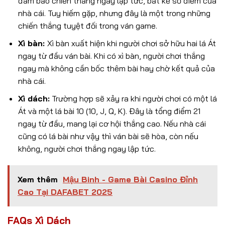
đảm bảo chiến thắng ngay lập tức, bất kể số điểm của
nhà cái. Tuy hiếm gặp, nhưng đây là một trong những
chiến thắng tuyệt đối trong ván game.
Xì bàn:
Xì bàn xuất hiện khi người chơi sở hữu hai lá Át
ngay từ đầu ván bài. Khi có xì bàn, người chơi thắng
ngay mà không cần bốc thêm bài hay chờ kết quả của
nhà cái.
Xì dách:
Trường hợp sẽ xảy ra khi người chơi có một lá
Át và một lá bài 10 (10, J, Q, K). Đây là tổng điểm 21
ngay từ đầu, mang lại cơ hội thắng cao. Nếu nhà cái
cũng có lá bài như vậy thì ván bài sẽ hòa, còn nếu
không, người chơi thắng ngay lập tức.
Xem thêm
Mậu Binh - Game Bài Casino Đỉnh
Cao Tại DAFABET 2025
FAQs Xì Dách