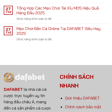
Kèo
Sân
Tại
Rung
Tổng Hợp Các Mẹo Chơi Tài Xỉu MD5 Hiệu Quả
–
27
DAFABET
–
Tổng
Th3
Hàng Đầu 2025
Hướng
Hợp
Chức năng bình luận bị tắt
ở
Dẫn
Từ
Tổng
Kinh
A
Hợp
Mẹo Chơi Bắn Cá Online Tại DAFABET Siêu Hay
Nghiệm
27
–
Các
Đặt
Th3
2025
Z
Mẹo
Cược
Cho
Chức năng bình luận bị tắt
ở
Chơi
Thông
Tân
Mẹo
Tài
Minh
Thủ
Chơi
Xỉu
Tại
2025
Bắn
MD5
DAFABET
Cá
Hiệu
Online
Quả
Tại
Hàng
DAFABET
Đầu
Siêu
2025
CHÍNH SÁCH
Hay
2025
NHANH
DAFABET
là nhà cái cá
cược trực tuyến uy tín
Giới thiệu DAFABET
hàng đầu châu Á, mang
Chính sách bảo mật
đến cá sản phẩm cá cược