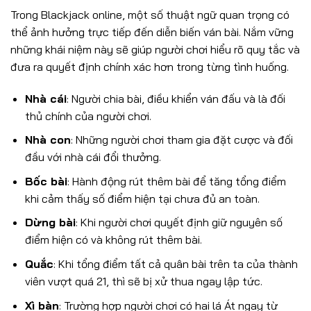
Trong Blackjack online, một số thuật ngữ quan trọng có
thể ảnh hưởng trực tiếp đến diễn biến ván bài. Nắm vững
những khái niệm này sẽ giúp người chơi hiểu rõ quy tắc và
đưa ra quyết định chính xác hơn trong từng tình huống.
Nhà cái
: Người chia bài, điều khiển ván đấu và là đối
thủ chính của người chơi.
Nhà con
: Những người chơi tham gia đặt cược và đối
đầu với nhà cái đổi thưởng.
Bốc bài
: Hành động rút thêm bài để tăng tổng điểm
khi cảm thấy số điểm hiện tại chưa đủ an toàn.
Dừng bài
: Khi người chơi quyết định giữ nguyên số
điểm hiện có và không rút thêm bài.
Quắc
: Khi tổng điểm tất cả quân bài trên ta của thành
viên vượt quá 21, thì sẽ bị xử thua ngay lập tức.
Xì bàn
: Trường hợp người chơi có hai lá Át ngay từ