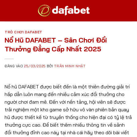
Bỏ
qua
nội
dung
TRÒ CHƠI DAFABET
Nổ Hũ DAFABET – Sân Chơi Đổi
Thưởng Đẳng Cấp Nhất 2025
ĐĂNG VÀO
25/03/2025
BỞI
TRẦN MINH NHẬT
Nổ hũ DAFABET được biết đến là một thiên đường giải trí
hấp dẫn luôn mang đến nhiều cảm xúc đổi thưởng cho
người chơi đam mê. Đến với nền tảng, hội viên sẽ được
trải nghiệm một kho game sở hữu vô vàn phiên bản quay
hũ được thiết kế từ truyền thống cho hiện đại có tỷ lệ trả
thưởng cực cao. Để biết thêm nhiều thông tin về sảnh
đổi thưởng đỉnh cao này tại nhà cái hãy theo dõi bài viết