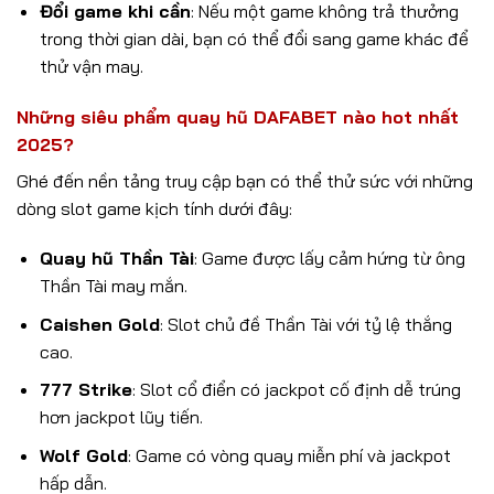
Đổi game khi cần
: Nếu một game không trả thưởng
trong thời gian dài, bạn có thể đổi sang game khác để
thử vận may.
Những siêu phẩm quay hũ DAFABET nào hot nhất
2025?
Ghé đến nền tảng truy cập bạn có thể thử sức với những
dòng slot game kịch tính dưới đây:
Quay hũ Thần Tài
: Game được lấy cảm hứng từ ông
Thần Tài may mắn.
Caishen Gold
: Slot chủ đề Thần Tài với tỷ lệ thắng
cao.
777 Strike
: Slot cổ điển có jackpot cố định dễ trúng
hơn jackpot lũy tiến.
Wolf Gold
: Game có vòng quay miễn phí và jackpot
hấp dẫn.