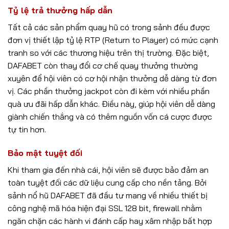
Tỷ lệ trả thưởng hấp dẫn
Tất cả các sản phẩm quay hũ có trong sảnh đều được
đơn vị thiết lập tỷ lệ RTP (Return to Player) có mức cạnh
tranh so với các thương hiệu trên thị trường. Đặc biệt,
DAFABET còn thay đổi cơ chế quay thưởng thường
xuyên để hội viên có cơ hội nhận thưởng dễ dàng từ đơn
vị. Các phần thưởng jackpot còn đi kèm với nhiều phần
quà ưu đãi hấp dẫn khác. Điều này, giúp hội viên dễ dàng
giành chiến thắng và có thêm nguồn vốn cá cược được
tự tin hơn.
Bảo mật tuyệt đối
Khi tham gia đến nhà cái, hội viên sẽ được bảo đảm an
toàn tuyệt đối các dữ liệu cung cấp cho nền tảng. Bởi
sảnh nổ hũ DAFABET đã đầu tư mang về nhiều thiết bị
công nghệ mã hóa hiện đại SSL 128 bit, firewall nhằm
ngăn chặn các hành vi đánh cấp hay xâm nhập bất hợp