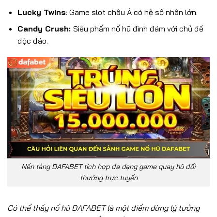
Lucky Twins
: Game slot châu Á có hệ số nhân lớn.
Candy Crush:
Siêu phẩm nổ hũ đình đám với chủ đề
độc đáo.
Nền tảng DAFABET tích hợp đa dạng game quay hũ đổi
thưởng trực tuyến
Có thể thấy nổ hũ DAFABET là một điểm dừng lý tưởng