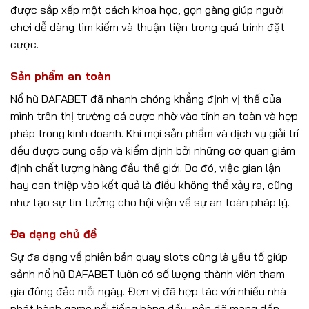
được sắp xếp một cách khoa học, gọn gàng giúp người
chơi dễ dàng tìm kiếm và thuận tiện trong quá trình đặt
cược.
Sản phẩm an toàn
Nổ hũ DAFABET đã nhanh chóng khẳng định vị thế của
mình trên thị trường cá cược nhờ vào tính an toàn và hợp
pháp trong kinh doanh. Khi mọi sản phẩm và dịch vụ giải trí
đều được cung cấp và kiểm định bởi những cơ quan giám
định chất lượng hàng đầu thế giới. Do đó, việc gian lận
hay can thiệp vào kết quả là điều không thể xảy ra, cũng
như tạo sự tin tưởng cho hội viện về sự an toàn pháp lý.
Đa dạng chủ đề
Sự đa dạng về phiên bản quay slots cũng là yếu tố giúp
sảnh nổ hũ DAFABET luôn có số lượng thành viên tham
gia đông đảo mỗi ngày. Đơn vị đã hợp tác với nhiều nhà
phát hành game nổi tiếng hàng đầu, nên đã mang đến